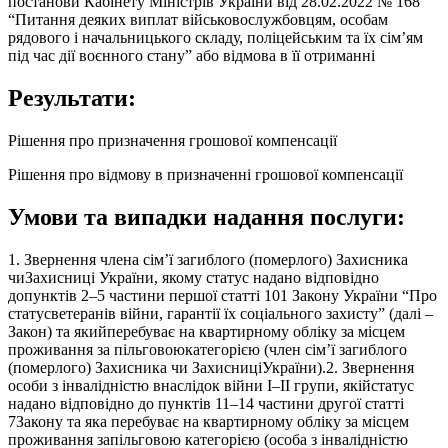
постанови Кабінету Міністрів України від 28.02.2022 № 168
“Питання деяких виплат військовослужбовцям, особам
рядового і начальницького складу, поліцейським та їх сім’ям
під час дії воєнного стану” або відмова в її отриманні
Результати:
Рішення про призначення грошової компенсації
Рішення про відмову в призначенні грошової компенсації
Умови та випадки надання послуги:
1. Звернення члена сім’ї загиблого (померлого) Захисника
чиЗахисниці України, якому статус надано відповідно
допунктів 2–5 частини першої статті 101 Закону України “Про
статусветеранів війни, гарантії їх соціального захисту” (далі –
Закон) та якийперебуває на квартирному обліку за місцем
проживання за пільговоюкатегорією (член сім’ї загиблого
(померлого) Захисника чи ЗахисниціУкраїни).2. Звернення
особи з інвалідністю внаслідок війни I–II групи, якійстатус
надано відповідно до пунктів 11–14 частини другої статті
7Закону та яка перебуває на квартирному обліку за місцем
проживання запільговою категорією (особа з інвалідністю