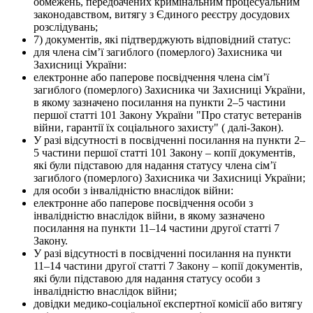
обмежень, передбачених кримінальним процесуальним
законодавством, витягу з Єдиного реєстру досудових
розслідувань;
7) документів, які підтверджують відповідний статус:
для члена сім’ї загиблого (померлого) Захисника чи
Захисниці України:
електронне або паперове посвідчення члена сім’ї
загиблого (померлого) Захисника чи Захисниці України,
в якому зазначено посилання на пункти 2‒5 частини
першої статті 101 Закону України "Про статус ветеранів
війни, гарантії їх соціального захисту" ( далі-Закон).
У разі відсутності в посвідченні посилання на пункти 2–
5 частини першої статті 101 Закону – копії документів,
які були підставою для надання статусу члена сім’ї
загиблого (померлого) Захисника чи Захисниці України;
для особи з інвалідністю внаслідок війни:
електронне або паперове посвідчення особи з
інвалідністю внаслідок війни, в якому зазначено
посилання на пункти 11–14 частини другої статті 7
Закону.
У разі відсутності в посвідченні посилання на пункти
11–14 частини другої статті 7 Закону – копії документів,
які були підставою для надання статусу особи з
інвалідністю внаслідок війни;
довідки медико-соціальної експертної комісії або витягу