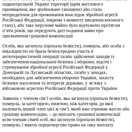
підконтрольній Україні території (крім житлового
приміщення, яке зруйноване (знищене) або стало
непридатним для проживання внаслідок збройної агресії
Російської Федерації, зокрема з моменту введення воєнного
стану), або таке нерухоме майно було відчужено протягом
п’яти років, що передують даті подання заяви про
призначення грошової компенсації
Особа, яка загинула (пропала безвісти), померла, або особа з
інвалідністю не брала безпосередню участь в
антитерористичній операції та/або здійсненні заходів із
забезпечення національної безпеки і оборони, відсічі і
стримування збройної агресії Російської Федерації у
Донецькій та Луганській областях, та/або у заходах,
необхідних для забезпечення оборони України, захисту
безпеки населення та інтересів держави, у зв’язку з
військовою агресією Російської Федерації проти України
Заявник є членом сім’ї особи, яка загинула (пропала безвісти),
померла, за категорією, нижчою, ніж категорія, до якої
належить інший член цієї ж сім’ї, який вже отримав житло або
грошову компенсацію, ‒ до виплати грошової компенсації
всім членам сімей осіб, які загинули (пропали безвісти),
померли, і мають першочергове право на таку виплату