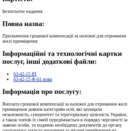
Безоплатне надання
Повна назва:
Призначення грошової компенсації за належні для отримання
жилі приміщення
Інформаційні та технологічні картки
послуг, інші додаткові файли:
63-42-15 ІП
63-42-15 Ф-01 нова
Інформація про послугу:
Виплата грошової компенсації за належні для отримання жилі
приміщення деяким категоріям осіб, які захищали
незалежність, суверенітет та територіальну цілісність України,
а також членів їх сімей передбачається в порядку черговості за
заявою особи, та подачею необхідних документів до органу
соціального захисту населення за місцем перебування на