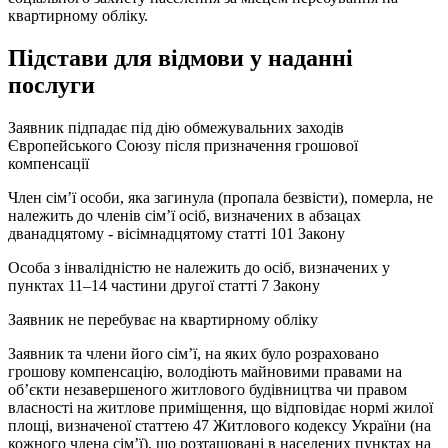
квартирному обліку.
Підстави для відмови у наданні
послуги
Заявник підпадає під дію обмежувальних заходів
Європейського Союзу після призначення грошової
компенсації
Член сім’ї особи, яка загинула (пропала безвісти), померла, не
належить до членів сім’ї осіб, визначених в абзацах
дванадцятому - вісімнадцятому статті 101 Закону
Особа з інвалідністю не належить до осіб, визначених у
пунктах 11‒14 частини другої статті 7 Закону
Заявник не перебуває на квартирному обліку
Заявник та члени його сім’ї, на яких було розраховано
грошову компенсацію, володіють майновими правами на
об’єкти незавершеного житлового будівництва чи правом
власності на житлове приміщення, що відповідає нормі жилої
площі, визначеної статтею 47 Житлового кодексу України (на
кожного члена сім’ї), що розташовані в населених пунктах на