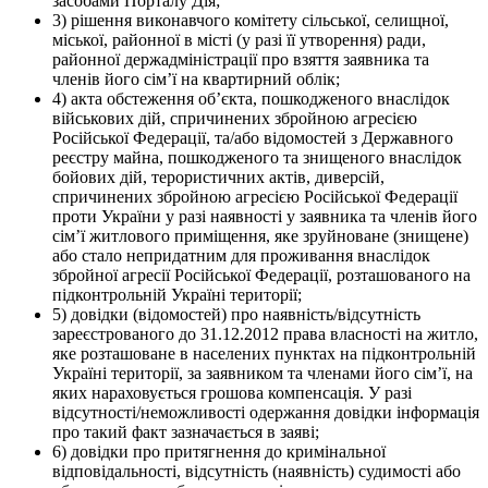
засобами Порталу Дія;
3) рішення виконавчого комітету сільської, селищної,
міської, районної в місті (у разі її утворення) ради,
районної держадміністрації про взяття заявника та
членів його сім’ї на квартирний облік;
4) акта обстеження об’єкта, пошкодженого внаслідок
військових дій, спричинених збройною агресією
Російської Федерації, та/або відомостей з Державного
реєстру майна, пошкодженого та знищеного внаслідок
бойових дій, терористичних актів, диверсій,
спричинених збройною агресією Російської Федерації
проти України у разі наявності у заявника та членів його
сім’ї житлового приміщення, яке зруйноване (знищене)
або стало непридатним для проживання внаслідок
збройної агресії Російської Федерації, розташованого на
підконтрольній Україні території;
5) довідки (відомостей) про наявність/відсутність
зареєстрованого до 31.12.2012 права власності на житло,
яке розташоване в населених пунктах на підконтрольній
Україні території, за заявником та членами його сім’ї, на
яких нараховується грошова компенсація. У разі
відсутності/неможливості одержання довідки інформація
про такий факт зазначається в заяві;
6) довідки про притягнення до кримінальної
відповідальності, відсутність (наявність) судимості або