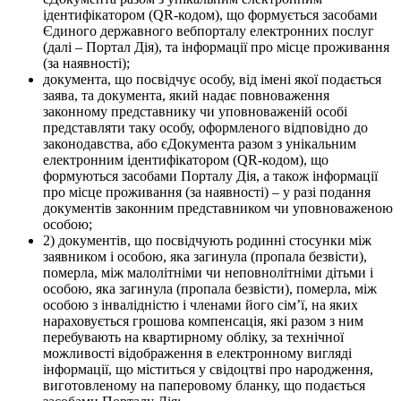
ідентифікатором (QR-кодом), що формується засобами
Єдиного державного вебпорталу електронних послуг
(далі ‒ Портал Дія), та інформації про місце проживання
(за наявності);
документа, що посвідчує особу, від імені якої подається
заява, та документа, який надає повноваження
законному представнику чи уповноваженій особі
представляти таку особу, оформленого відповідно до
законодавства, або єДокумента разом з унікальним
електронним ідентифікатором (QR-кодом), що
формуються засобами Порталу Дія, а також інформації
про місце проживання (за наявності) ‒ у разі подання
документів законним представником чи уповноваженою
особою;
2) документів, що посвідчують родинні стосунки між
заявником і особою, яка загинула (пропала безвісти),
померла, між малолітніми чи неповнолітніми дітьми і
особою, яка загинула (пропала безвісти), померла, між
особою з інвалідністю і членами його сім’ї, на яких
нараховується грошова компенсація, які разом з ним
перебувають на квартирному обліку, за технічної
можливості відображення в електронному вигляді
інформації, що міститься у свідоцтві про народження,
виготовленому на паперовому бланку, що подається