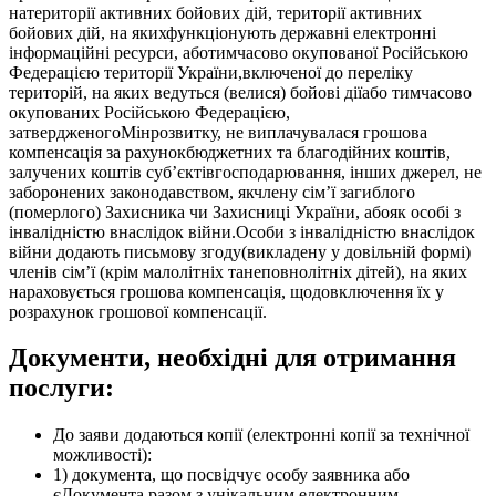
натериторії активних бойових дій, території активних
бойових дій, на якихфункціонують державні електронні
інформаційні ресурси, аботимчасово окупованої Російською
Федерацією території України,включеної до переліку
територій, на яких ведуться (велися) бойові діїабо тимчасово
окупованих Російською Федерацією,
затвердженогоМінрозвитку, не виплачувалася грошова
компенсація за рахунокбюджетних та благодійних коштів,
залучених коштів суб’єктівгосподарювання, інших джерел, не
заборонених законодавством, якчлену сім’ї загиблого
(померлого) Захисника чи Захисниці України, абояк особі з
інвалідністю внаслідок війни.Особи з інвалідністю внаслідок
війни додають письмову згоду(викладену у довільній формі)
членів сім’ї (крім малолітніх танеповнолітніх дітей), на яких
нараховується грошова компенсація, щодовключення їх у
розрахунок грошової компенсації.
Документи, необхідні для отримання
послуги:
До заяви додаються копії (електронні копії за технічної
можливості):
1) документа, що посвідчує особу заявника або
єДокумента разом з унікальним електронним