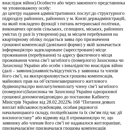
внаслідок війни).Особисто або через законного представника
чи уповноважену особу:
до центру надання адміністративних послуг;до структурного
підрозділу районних, районних у м. Києві держадміністрацій,
на який покладено функції з питань ветеранської політики,
виконавчих органів сільських, селищних, міських, районних
умістах (у разі їх утворення) рад за місцем перебування на
квартирному обліку подається заява про призначення
грошової компенсації (довільної форми) у якій зазначається
інформація:про задеклароване (зареєстроване) місце
проживання (перебування) та адресу фактичного місця
проживання члена сім’ї загиблого (померлого) Захисника чи
Захисниці України або особи з інвалідністю внаслідок війни
(далі – заявник);наявність/відсутність у заявника та членів
його сім’ї, на якихрозраховується грошова компенсація,
майнових прав на об’єктинезавершеного житлового
будівництва;про виплату/невиплату члену сім’ї загиблого
(померлого)Захисника чи Захисниці України одноразової
грошової допомогивідповідно до постанови Кабінету
Міністрів України від 28.02.2022№ 168 “Питання деяких
виплат військовослужбовцям, особам рядовогоі
начальницького складу, поліцейським та їх сім’ям під час дії
воєнногостану” або відмову від її отримання;про те, що
заявнику або членам його сім’ї не надавалося житлораніше,
призначалася/не призначалася грошова компенсація