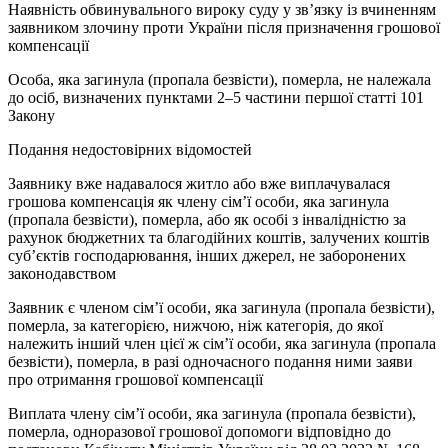
Наявність обвинувального вироку суду у зв’язку із вчиненням
заявником злочину проти України після призначення грошової
компенсації
Особа, яка загинула (пропала безвісти), померла, не належала
до осіб, визначених пунктами 2‒5 частини першої статті 101
Закону
Подання недостовірних відомостей
Заявнику вже надавалося житло або вже виплачувалася
грошова компенсація як члену сім’ї особи, яка загинула
(пропала безвісти), померла, або як особі з інвалідністю за
рахунок бюджетних та благодійних коштів, залучених коштів
суб’єктів господарювання, інших джерел, не заборонених
законодавством
Заявник є членом сім’ї особи, яка загинула (пропала безвісти),
померла, за категорією, нижчою, ніж категорія, до якої
належить інший член цієї ж сім’ї особи, яка загинула (пропала
безвісти), померла, в разі одночасного подання ними заяви
про отримання грошової компенсації
Виплата члену сім’ї особи, яка загинула (пропала безвісти),
померла, одноразової грошової допомоги відповідно до