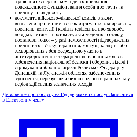
з рішення експертної команди з оцінювання
повсякденного функціонування особи про групу та
причину інвалідності;
документа військово-лікарської комісії, в якому
визначено причинний зв’язок отриманих захворювань,
поранень, контузій і каліцтв (свідоцтва про хворобу,
довідки, витягу з протоколу, акта медичного огляду,
постанови тощо) – у разі неможливості підтвердження
причинного зв’язку поранення, контузії, каліцтва або
захворювання з безпосередньою участю в
антитерористичній операції чи здійсненні заходів із
забезпечення національної безпеки і оборони, відсічі і
стримування збройної агресії Російської Федерації у
Донецькій та Луганській областях, забезпеченні їх
здійснення, перебуваючи безпосередньо в районах та у
період здійснення зазначених заходів.
Детальніше про послугу на Гіді державних послуг
Записатися
в Електронну чергу