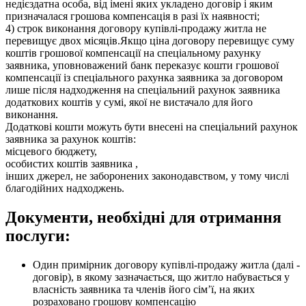
недієздатна особа, від імені яких укладено договір і яким
призначалася грошова компенсація в разі їх наявності;
4) строк виконання договору купівлі-продажу житла не
перевищує двох місяців.Якщо ціна договору перевищує суму
коштів грошової компенсації на спеціальному рахунку
заявника, уповноважений банк переказує кошти грошової
компенсації із спеціального рахунка заявника за договором
лише після надходження на спеціальний рахунок заявника
додаткових коштів у сумі, якої не вистачало для його
виконання.
Додаткові кошти можуть бути внесені на спеціальний рахунок
заявника за рахунок коштів:
місцевого бюджету,
особистих коштів заявника ,
інших джерел, не заборонених законодавством, у тому числі
благодійних надходжень.
Документи, необхідні для отримання
послуги:
Один примірник договору купівлі-продажу житла (далі -
договір), в якому зазначається, що житло набувається у
власність заявника та членів його сім’ї, на яких
розраховано грошову компенсацію