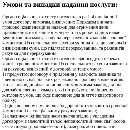
Умови та випадки надання послуги:
Орган соціального захисту населення в разі відповідності
умов договору вимогам, визначених Порядком виплати
грошової компенсації за належні для отримання жилі
приміщення, не пізніше ніж через п’ять робочих днів надає
заявникові письмову згоду на перерахування коштів грошової
компенсації із спеціального рахунка як оплати за договором із
визначенням суми, що підлягає перерахуванню, та реквізитів
рахунка для перерахування.
Орган соціального захисту населення дає згоду на переказ
коштів грошової компенсації із спеціального рахунка заявника
на рахунок, зазначений у договорі, за таких умов:
1) предметом договору є придбання у власність заявника та
членів його сім’ї, на яких розраховано грошову компенсацію,
житла, що відповідає встановленим вимогам законодавства
для забезпечення громадян, які потребують поліпшення
житлових умов, що буде підставою для зняття з квартирного
обліку;
2) ціна договору є меншою або дорівнює сумі коштів грошової
компенсації на спеціальному рахунку заявника;
3) власником (співвласником) житла згідно з укладеним
договором є малолітній та/або неповнолітній член сім’ї особи,
яка загинула (пропала безвісти), померла, або повнолітня