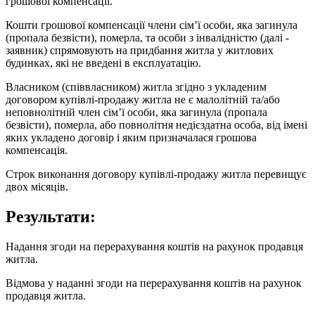
грошової компенсації.
Кошти грошової компенсації члени сім’ї особи, яка загинула
(пропала безвісти), померла, та особи з інвалідністю (далі -
заявник) спрямовують на придбання житла у житлових
будинках, які не введені в експлуатацію.
Власником (співвласником) житла згідно з укладеним
договором купівлі-продажу житла не є малолітній та/або
неповнолітній член сім’ї особи, яка загинула (пропала
безвісти), померла, або повнолітня недієздатна особа, від імені
яких укладено договір і яким призначалася грошова
компенсація.
Строк виконання договору купівлі-продажу житла перевищує
двох місяців.
Результати:
Надання згоди на перерахування коштів на рахунок продавця
житла.
Відмова у наданні згоди на перерахування коштів на рахунок
продавця житла.