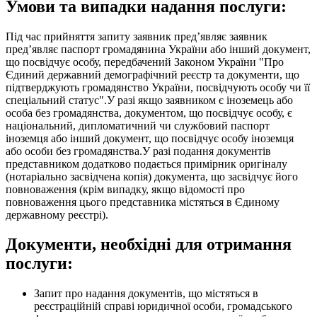
Умови та випадки надання послуги:
Під час прийняття запиту заявник пред’являє заявник
пред’являє паспорт громадянина України або інший документ,
що посвідчує особу, передбачений Законом України "Про
Єдиний державний демографічний реєстр та документи, що
підтверджують громадянство України, посвідчують особу чи її
спеціальний статус".У разі якщо заявником є іноземець або
особа без громадянства, документом, що посвідчує особу, є
національний, дипломатичний чи службовий паспорт
іноземця або інший документ, що посвідчує особу іноземця
або особи без громадянства.У разі подання документів
представником додатково подається примірник оригіналу
(нотаріально засвідчена копія) документа, що засвідчує його
повноваження (крім випадку, якщо відомості про
повноваження цього представника містяться в Єдиному
державному реєстрі).
Документи, необхідні для отримання
послуги:
Запит про надання документів, що містяться в
реєстраційній справі юридичної особи, громадського