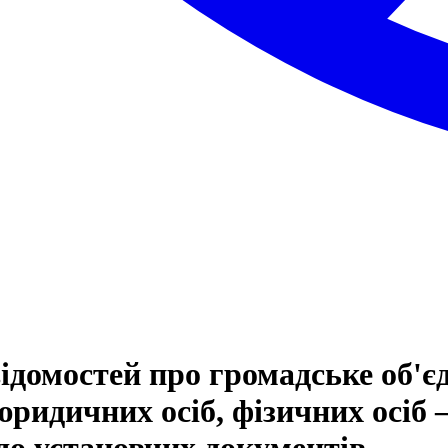
ідомостей про громадське об'є
ридичних осіб, фізичних осіб 
 до установчих документів