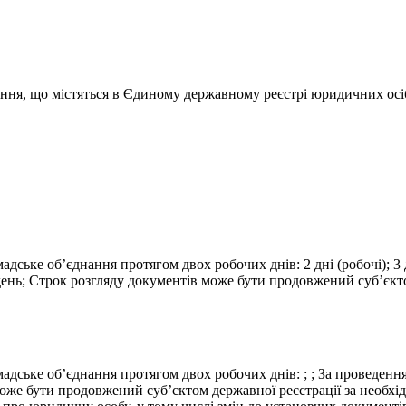
ання, що містяться в Єдиному державному реєстрі юридичних осіб
дське об’єднання протягом двох робочих днів: 2 дні (робочі); 3 д
ень; Строк розгляду документів може бути продовжений суб’єктом 
мадське об’єднання протягом двох робочих днів: ; ; За проведенн
оже бути продовжений суб’єктом державної реєстрації за необхідн