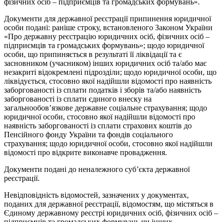
фізичних осіб – підприємців та громадських формувань».
Документи для державної реєстрації припинення юридичної
особи подані: раніше строку, встановленого Законом України
«Про державну реєстрацію юридичних осіб, фізичних осіб –
підприємців та громадських формувань»; щодо юридичної
особи, що припиняється в результаті її ліквідації та є
засновником (учасником) інших юридичних осіб та/або має
незакриті відокремлені підрозділи; щодо юридичної особи, що
ліквідується, стосовно якої надійшли відомості про наявність
заборгованості із сплати податків і зборів та/або наявність
заборгованості із сплати єдиного внеску на
загальнообов’язкове державне соціальне страхування; щодо
юридичної особи, стосовно якої надійшли відомості про
наявність заборгованості із сплати страхових коштів до
Пенсійного фонду України та фондів соціального
страхування; щодо юридичної особи, стосовно якої надійшли
відомості про відкрите виконавче провадження.
Документи подані до неналежного суб’єкта державної
реєстрації.
Невідповідність відомостей, зазначених у документах,
поданих для державної реєстрації, відомостям, що містяться в
Єдиному державному реєстрі юридичних осіб, фізичних осіб –
підприємців та громадських формувань чи інших