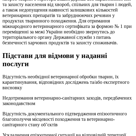
та захисту населення від хвороб, спільних для тварин і людей,
а також недопущення наявності залишкових кількостей
ветеринарних препаратів та забруднюючих речовин у
продуктах тваринного походження. Для отримання
міжнародного ветеринарного сертифіката за формою № 1 при
переміщенні за межі України необхідно звернутись до
територіального органу Державної служби з питань
безпечності харчових продуктів та захисту споживачів.
Підстави для відмови у наданні
послуги
Відсутність необхідної ветеринарної обробки тварин, їх
карантинування, відповідних досліджень та/або експертного
висновку
Недотримання ветеринарно-санітарних заходів, передбачених
законодавством
Відсутність документального підтвердження епізоотичного
благополуччя місцевості походження та ветеринарно-
санітарного стану об’єктів
Ускладнення епізоотичної ситуації на відповідній території,