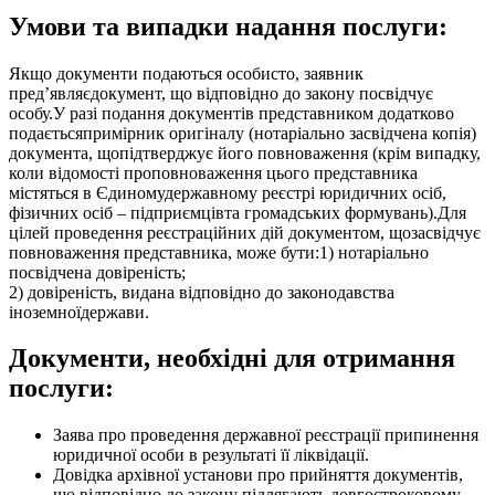
Умови та випадки надання послуги:
Якщо документи подаються особисто, заявник
пред’являєдокумент, що відповідно до закону посвідчує
особу.У разі подання документів представником додатково
подаєтьсяпримірник оригіналу (нотаріально засвідчена копія)
документа, щопідтверджує його повноваження (крім випадку,
коли відомості проповноваження цього представника
містяться в Єдиномудержавному реєстрі юридичних осіб,
фізичних осіб – підприємцівта громадських формувань).Для
цілей проведення реєстраційних дій документом, щозасвідчує
повноваження представника, може бути:1) нотаріально
посвідчена довіреність;
2) довіреність, видана відповідно до законодавства
іноземноїдержави.
Документи, необхідні для отримання
послуги:
Заява про проведення державної реєстрації припинення
юридичної особи в результаті її ліквідації.
Довідка архівної установи про прийняття документів,
що відповідно до закону підлягають довгостроковому