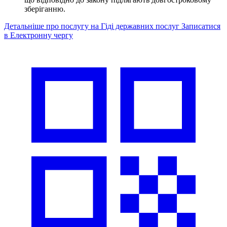
зберіганню.
Детальніше про послугу на Гіді державних послуг
Записатися
в Електронну чергу