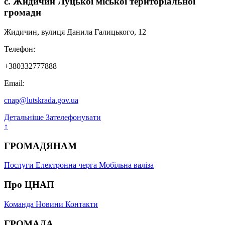
с. Жидичин Луцької міської територіальної
громади
Жидичин, вулиця Данила Галицького, 12
Телефон:
+380332777888
Email:
cnap@lutskrada.gov.ua
Детальніше
Зателефонувати
↑
ГРОМАДЯНАМ
Послуги
Електронна черга
Мобільна валіза
Про ЦНАП
Команда
Новини
Контакти
ГРОМАДА