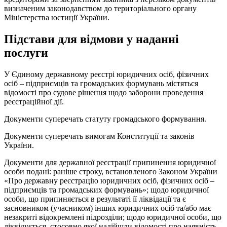
визначеним законодавством до територіального органу
Міністерства юстиції України.
Підстави для відмови у наданні
послуги
У Єдиному державному реєстрі юридичних осіб, фізичних
осіб – підприємців та громадських формувань містяться
відомості про судове рішення щодо заборони проведення
реєстраційної дії.
Документи суперечать статуту громадського формування.
Документи суперечать вимогам Конституції та законів
України.
Документи для державної реєстрації припинення юридичної
особи подані: раніше строку, встановленого Законом України
«Про державну реєстрацію юридичних осіб, фізичних осіб –
підприємців та громадських формувань»; щодо юридичної
особи, що припиняється в результаті її ліквідації та є
засновником (учасником) інших юридичних осіб та/або має
незакриті відокремлені підрозділи; щодо юридичної особи, що
ліквідується, стосовно якої надійшли відомості про наявність