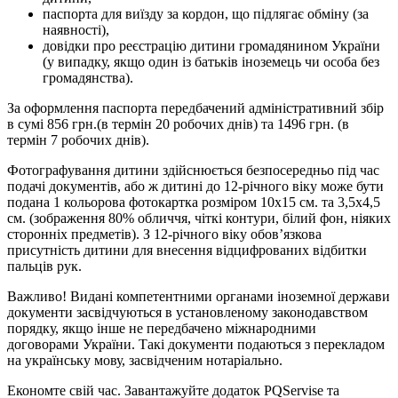
паспорта для виїзду за кордон, що підлягає обміну (за
наявності),
довідки про реєстрацію дитини громадянином України
(у випадку, якщо один із батьків іноземець чи особа без
громадянства).
За оформлення паспорта передбачений адміністративний збір
в сумі 856 грн.(в термін 20 робочих днів) та 1496 грн. (в
термін 7 робочих днів).
Фотографування дитини здійснюється безпосередньо під час
подачі документів, або ж дитині до 12-річного віку може бути
подана 1 кольорова фотокартка розміром 10х15 см. та 3,5х4,5
см. (зображення 80% обличчя, чіткі контури, білий фон, ніяких
сторонніх предметів). З 12-річного віку обов’язкова
присутність дитини для внесення відцифрованих відбитки
пальців рук.
Важливо! Видані компетентними органами іноземної держави
документи засвідчуються в установленому законодавством
порядку, якщо інше не передбачено міжнародними
договорами України. Такі документи подаються з перекладом
на українську мову, засвідченим нотаріально.
Економте свій час. Завантажуйте додаток PQServise та