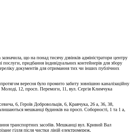
зазначила, що на понад тисячу дзвінків адміністратори центру
ні послуги, придбання індивідуальних контейнерів для збору
переліку документів для отримання тих чи інших публічних
 протягом вересня було промито забиту зовнішню каналізаційну
 Молоді, 12, просп. Перемоги, 11, вул. Сергія Климчука
ича, 6, Героїв Добровольців, 6, Кравчука, 26 а, 36, 38,
алишаються мешканці будинків на просп. Соборності, 1 та 1 а,
ання транспортних засобів. Мешканці вул. Кривий Вал
зане гілля після чистки ліній електромереж.