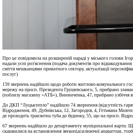
Про це повідомила на розширеній нараді у міського голови Іг
надали усні роз'яснення (подача документів про відшкодування
сміття мешканцями приватного сектору, актуалізації персоніф
послуг)
159 звернень надійшло щодо роботи житлово-комунального госпо
мережу на просп. Президента Грушевського, 5, прибрано зламані
(поблизу магазину «АТБ»), Винниченка, 47, прибрано узбіччя ві
До ДКП “Луцьктепло” надійшло 74 звернення (відсутність гарячо
Відродження, 49, Дубнівська, 12, Загородня, 4, Гетьмана Мазеп
де проходить транзитна туба до будинку, 55, що на просп. Відр
67 звернень надійшло до департаменту муніципальної варти. 
скаржилися на встановлення звукопідсилюючої апаратури, турбу