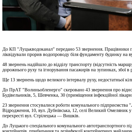
До КП "Луцькводоканал" передано 53 звернення. Працівники під
ліквідували прорив водопроводу біля фундаменту будинку на ву
48 звернень надійшло до відділу транспорту (відсутність маршр
дорожнього руху та ігнорування пасажирів на зупинках, збої в 
Ще 13 звернень щодо великого інтервалу руху, недостатньої кі
До ПрАТ "Волиньобленерго" скеровано 43 звернення про відновл
Будівельників, 5, Шевченка, 30 (приміщення інфекційної лікарні),
23 звернення стосувалися роботи комунального підприємства "Лу
Відродження, 10, вул. Дубнівська, 12, селі Великий Омеляник у
перехресті вул. Стрілецька — Вишків.
До Луцького спеціального комунального автотранспортного пі
контейнерів, прибирання та дезінфекції контейнерних майданчи