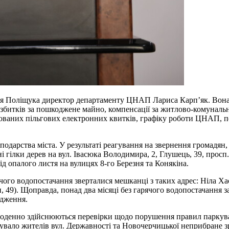
оря Поліщука директор департаменту ЦНАП Лариса Карп’як. Вона 
 збитків за пошкоджене майно, компенсації за житлово-комуналь
ікованих пільгових електронних квитків, графіку роботи ЦНАП, 
дарства міста. У результаті реагування на звернення громадян,
 гілки дерев на вул. Івасюка Володимира, 2, Глушець, 39, просп.
д опалого листя на вулицях 8-го Березня та Конякіна.
го водопостачання зверталися мешканці з таких адрес: Ніла Хасев
и, 49). Щоправда, понад два місяці без гарячого водопостачання з
одження.
Щоденно здійснюються перевірки щодо порушення правил паркув
вало жителів вул. Державності та Новочерчицької неприбране зрі