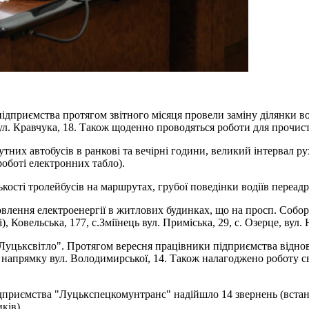
приємства протягом звітного місяця провели заміну ділянки водо
л. Кравчука, 18. Також щоденно проводяться роботи для прочист
утних автобусів в ранкові та вечірні години, великий інтервал 
роботі електронних табло).
лькості тролейбусів на маршрутах, грубої поведінки водіїв пере
ення електроенергії в житлових будинках, що на просп. Соборнос
 Ковельська, 177, с.Зміїнець вул. Приміська, 29, с. Озерце, вул. 
цьксвітло". Протягом вересня працівники підприємства відновили
 напрямку вул. Володимирської, 14. Також налагоджено роботу св
дприємства "Луцькспецкомунтранс" надійшло 14 звернень (встано
ків).