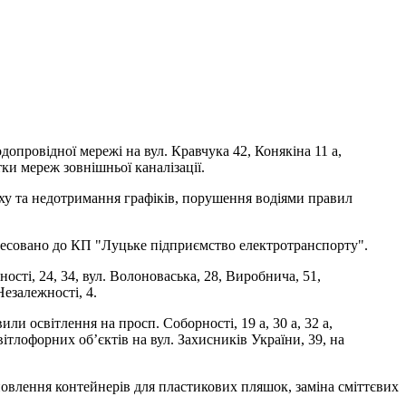
провідної мережі на вул. Кравчука 42, Конякіна 11 а,
ки мереж зовнішньої каналізації.
руху та недотримання графіків, порушення водіями правил
адресовано до КП "Луцьке підприємство електротранспорту".
ті, 24, 34, вул. Волоноваська, 28, Виробнича, 51,
Незалежності, 4.
 освітлення на просп. Соборності, 19 а, 30 а, 32 а,
ітлофорних об’єктів на вул. Захисників України, 39, на
влення контейнерів для пластикових пляшок, заміна сміттєвих