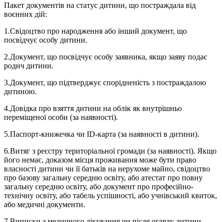
Пакет документів на статус дитини, що постраждала від
воєнних дій:
1.Свідоцтво про народження або інший документ, що
посвідчує особу дитини.
2.Документ, що посвідчує особу заявника, якщо заяву подає
родич дитини.
3.Документ, що підтверджує спорідненість з постраждалою
дитиною.
4.Довідка про взяття дитини на облік як внутрішньо
переміщеної особи (за наявності).
5.Паспорт-книжечка чи ID-карта (за наявності в дитини).
6.Витяг з реєстру територіальної громади (за наявності). Якщо
його немає, доказом місця проживання може бути право
власності дитини чи її батьків на нерухоме майно, свідоцтво
про базову загальну середню освіту, або атестат про повну
загальну середню освіту, або документ про професійно-
технічну освіту, або табель успішності, або учнівський квиток,
або медичні документи.
7.Виписки з медичного лікування чи після огляду дитини.