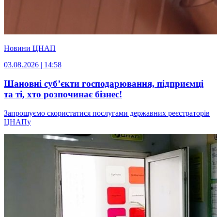
Новини ЦНАП
03.08.2026 | 14:58
Шановні суб’єкти господарювання, підприємці
та ті, хто розпочинає бізнес!
Запрошуємо скористатися послугами державних реєстраторів
ЦНАПу