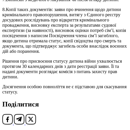
8.Копії таких документів: заяви про вчинення щодо дитини
кримінального правопорушення, витягу з Єдиного реєстру
досудових розслідувань про відкриття кримінального
провадження, висновку експерта за результатами судової
експертизи (за наявності), висновок оцінки потреб сім’ї, копія
посвідчення з написом Посвідчення члена сім’ї загиблого,
якщо дитина отримала статус, копії свідоцтва про смерть та
документа, що підтверджує загибель особи внаслідок воєнних
дій або поранення.
Рішення про присвоєння статусу дитина війни ухвалюється
протягом 30 календарних днів з дати реєстрації заяви. Її та
надані документи розглядає комісія з питань захисту прав
дитини.
Досягнення особою повноліття не є підставою для скасування
статусу.
Поділитися