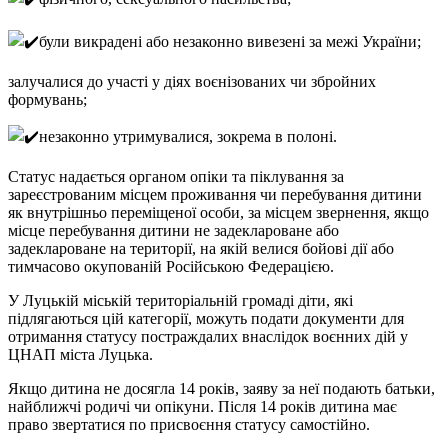
були викрадені або незаконно вивезені за межі України;
залучалися до участі у діях воєнізованих чи збройних
формувань;
незаконно утримувалися, зокрема в полоні.
Статус надається органом опіки та піклування за
зареєстрованим місцем проживання чи перебування дитини
як внутрішньо переміщеної особи, за місцем звернення, якщо
місце перебування дитини не задеклароване або
задеклароване на території, на якій велися бойові дії або
тимчасово окупованій Російською Федерацією.
У Луцькій міській територіальній громаді діти, які
підлягаються цій категорії, можуть подати документи для
отримання статусу постраждалих внаслідок воєнних дій у
ЦНАП міста Луцька.
Якщо дитина не досягла 14 років, заяву за неї подають батьки,
найближчі родичі чи опікуни. Після 14 років дитина має
право звертатися по присвоєння статусу самостійно.