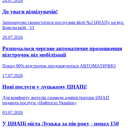
24.07.2026
До уваги відвідувачів!
Запрошуємо скористатися послугами філії №2 ЦНАПу на вул.
Ковельській , 53
20.07.2026
Розпочалося чергове автоматичне продовження
відстрочок від мобілізації
Понад 90% відстрочок продовжуються АВТОМАТИЧНО
17.07.2026
Нові послуги у луцькому ЦНАПі!
Для комфорту жителів громади адміністратори ЦНАП
надають послуги «Нафтогаз України»
03.07.2026
У ЦНАПі міста Луцька за пів року - понад 150