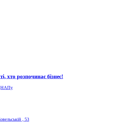
і, хто розпочинає бізнес!
 ЦНАПу
вельській , 53